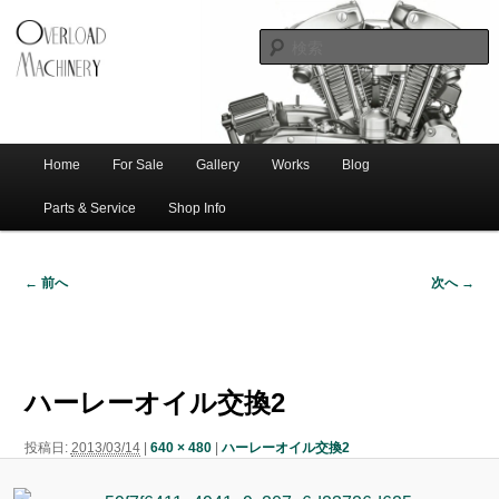
ショベル・アイアンスポーツ・エボビッグツイン＆スポーツスターなどを取
新潟のハー
り扱う中古ハーレー専門店。整備・修理・カスタムまで一貫対応します。
レー中古車
専門店 オー
バーロード
Home
For Sale
Gallery
Works
Blog
メ
サ
メ
マシナリー
イ
Parts & Service
Shop Info
ン
イ
ブ
メ
← 前へ
次へ →
ニ
ン
コ
画
ュ
像
ー
コ
ン
ナ
ビ
ハーレーオイル交換2
ゲ
ン
テ
ー
投稿日:
2013/03/14
|
640 × 480
|
ハーレーオイル交換2
シ
テ
ン
ョ