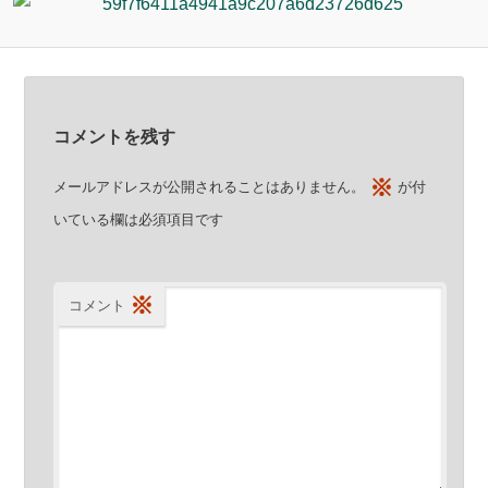
ン
ン
ツ
ツ
へ
コメントを残す
へ
移
※
メールアドレスが公開されることはありません。
が付
移
動
いている欄は必須項目です
動
※
コメント