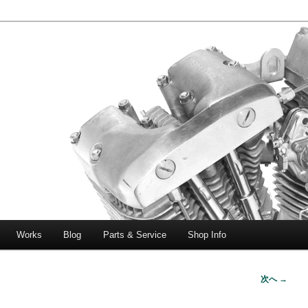
エボビッグツイン＆スポーツスターなどを取り扱う中古ハーレー専門
ー中古車専門店 オーバーロードマ
一貫対応します。
Works
Blog
Parts & Service
Shop Info
次へ →