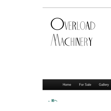
ショベル・アイアンスポーツ・
新潟のハーレ
店。整備・修理・カスタムまで
シナリー
Home
For Sale
Gallery
メ
サ
メ
イ
イ
ブ
ン
← 前へ
画
メ
ン
コ
像