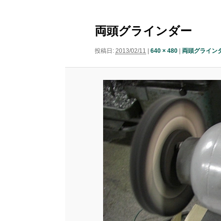
ニ
ナ
ュ
コ
ン
ビ
ー
両頭グラインダー
ゲ
ン
テ
ー
投稿日:
2013/02/11
|
640 × 480
|
両頭グライン
シ
テ
ン
ョ
ン
ン
ツ
ツ
へ
へ
移
移
動
動