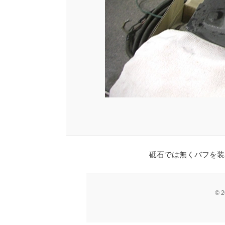
砥石では無くバフを装
© 