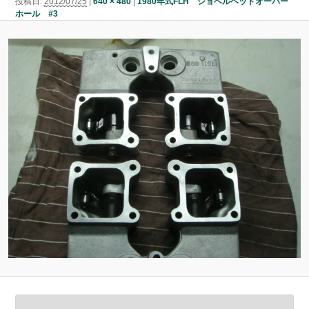
投稿日:
2012/07/25
|
640 × 480
|
1980年式FLH ショベルヘッドオーバー
ン
ホール #3
ン
ツ
ツ
へ
へ
移
移
動
動