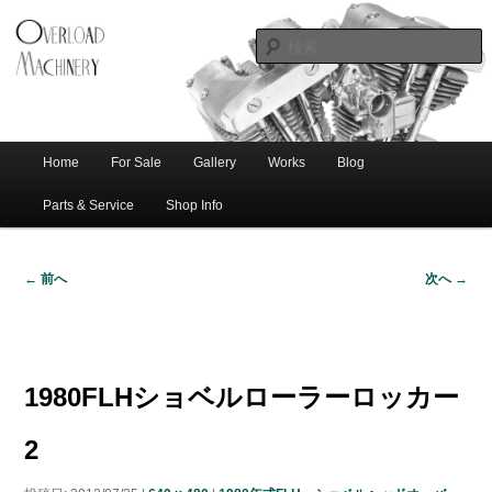
ショベル・アイアンスポーツ・エボビッグツイン＆スポーツスターなどを取
新潟のハー
り扱う中古ハーレー専門店。整備・修理・カスタムまで一貫対応します。
レー中古車
専門店 オー
バーロード
Home
For Sale
Gallery
Works
Blog
メ
サ
メ
マシナリー
イ
Parts & Service
Shop Info
ン
イ
ブ
メ
← 前へ
次へ →
ニ
ン
コ
画
ュ
像
ー
コ
ン
ナ
ビ
1980FLHショベルローラーロッカー
ゲ
ン
テ
ー
2
シ
テ
ン
ョ