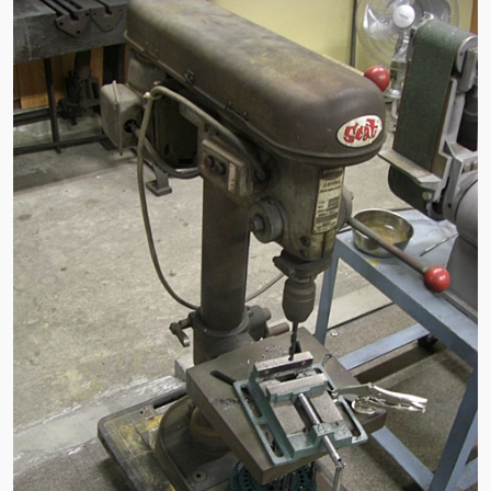
ン
ン
ツ
ツ
へ
へ
移
移
動
動