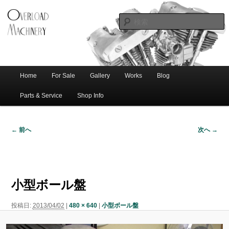
ショベル・アイアンスポーツ・エボビッグツイン＆スポーツスターなどを取
新潟のハー
り扱う中古ハーレー専門店。整備・修理・カスタムまで一貫対応します。
レー中古車
専門店 オー
バーロード
Home
For Sale
Gallery
Works
Blog
メ
サ
メ
マシナリー
イ
Parts & Service
Shop Info
ン
イ
ブ
メ
← 前へ
次へ →
ニ
ン
コ
画
ュ
像
ー
コ
ン
ナ
ビ
小型ボール盤
ゲ
ン
テ
ー
投稿日:
2013/04/02
|
480 × 640
|
小型ボール盤
シ
テ
ン
ョ