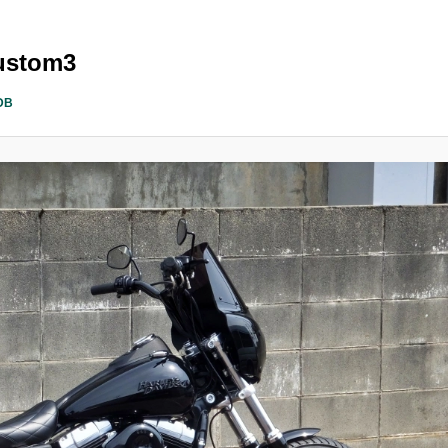
ustom3
DB