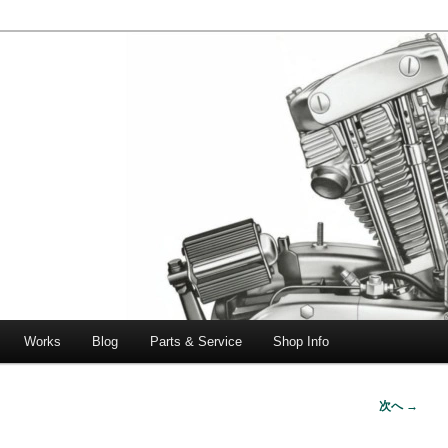
エボビッグツイン＆スポーツスターなどを取り扱う中古ハーレー専門
ー中古車専門店 オーバーロードマ
一貫対応します。
Works
Blog
Parts & Service
Shop Info
次へ →