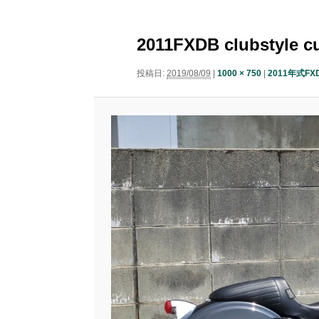
ニ
ナ
ュ
コ
ン
ビ
ー
2011FXDB clubstyle c
ゲ
ン
テ
ー
投稿日:
2019/08/09
|
1000 × 750
|
2011年式FX
シ
テ
ン
ョ
ン
ン
ツ
ツ
へ
へ
移
移
動
動