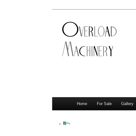
ショベル・アイアンスポーツ・
新潟のハーレ
店。整備・修理・カスタムまで
シナリー
Home
For Sale
Gallery
メ
サ
メ
イ
イ
ブ
ン
← 前へ
画
メ
ン
コ
像