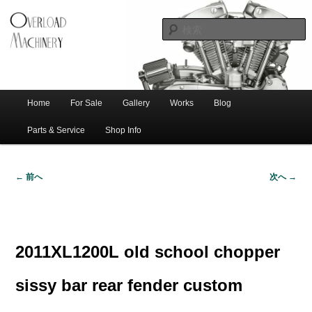
ショベル・アイアンスポーツ・エボビッグツイン＆スポーツスターなどを取
新潟のハー
り扱う中古ハーレー専門店。整備・修理・カスタムまで一貫対応します。
レー中古車
専門店 オー
バーロード
Home
For Sale
Gallery
Works
Blog
メ
サ
メ
マシナリー
イ
Parts & Service
Shop Info
ン
イ
ブ
メ
← 前へ
次へ →
ニ
ン
コ
画
ュ
像
ー
コ
ン
ナ
ビ
2011XL1200L old school chopper
ゲ
ン
テ
ー
sissy bar rear fender custom
シ
テ
ン
ョ