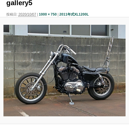
gallery5
ン
ン
ツ
投稿日:
2020/10/07
|
1000 × 750
|
2011年式XL1200L
ツ
へ
へ
移
移
動
動