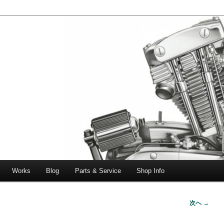
エボビッグツイン＆スポーツスターなどを取り扱う中古ハーレー専門
ー中古車専門店 オーバーロードマ
一貫対応します。
Works
Blog
Parts & Service
Shop Info
次へ →