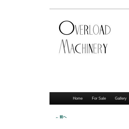
ショベル・アイアンスポーツ・
新潟のハーレ
店。整備・修理・カスタムまで
シナリー
Home
For Sale
Gallery
メ
サ
メ
イ
イ
ブ
ン
← 前へ
画
メ
ン
コ
像