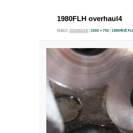
ニ
ナ
ュ
コ
ン
ビ
ー
1980FLH overhaul4
ゲ
ン
テ
ー
投稿日:
2020/02/19
|
1000 × 750
|
1980年式 
シ
テ
ン
ョ
ン
ン
ツ
ツ
へ
へ
移
移
動
動