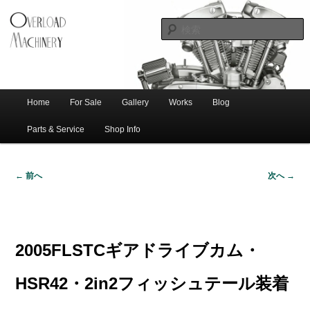
ショベル・アイアンスポーツ・エボビッグツイン＆スポーツスターなどを取
新潟のハー
り扱う中古ハーレー専門店。整備・修理・カスタムまで一貫対応します。
レー中古車
専門店 オー
バーロード
Home
For Sale
Gallery
Works
Blog
メ
サ
メ
マシナリー
イ
Parts & Service
Shop Info
ン
イ
ブ
メ
← 前へ
次へ →
ニ
ン
コ
画
ュ
像
ー
コ
ン
ナ
ビ
2005FLSTCギアドライブカム・
ゲ
ン
テ
ー
HSR42・2in2フィッシュテール装着
シ
テ
ン
ョ