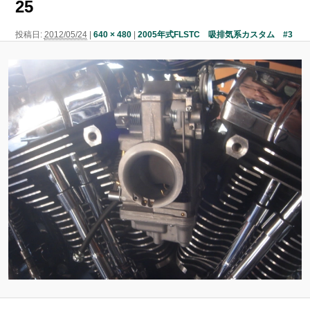
25
ン
ン
ツ
投稿日:
2012/05/24
|
640 × 480
|
2005年式FLSTC 吸排気系カスタム #3
ツ
へ
へ
移
移
動
動