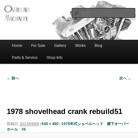
ショベル・アイアンスポーツ・エボビッグツイン＆スポーツスターなどを取
新潟のハー
り扱う中古ハーレー専門店。整備・修理・カスタムまで一貫対応します。
レー中古車
専門店 オー
バーロード
Home
For Sale
Gallery
Works
Blog
メ
サ
メ
マシナリー
イ
Parts & Service
Shop Info
ン
イ
ブ
メ
← 前へ
次へ →
ニ
ン
コ
画
ュ
像
ー
コ
ン
ナ
ビ
1978 shovelhead crank rebuild51
ゲ
ン
テ
ー
投稿日:
2013/04/09
|
640 × 480
|
1978年式ショベルヘッド 腰下オーバー
シ
テ
ン
ホール #6
ョ