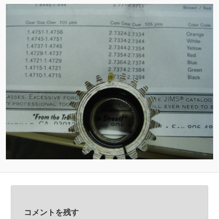
ン
ン
ツ
ツ
へ
へ
移
移
動
動
コメントを残す