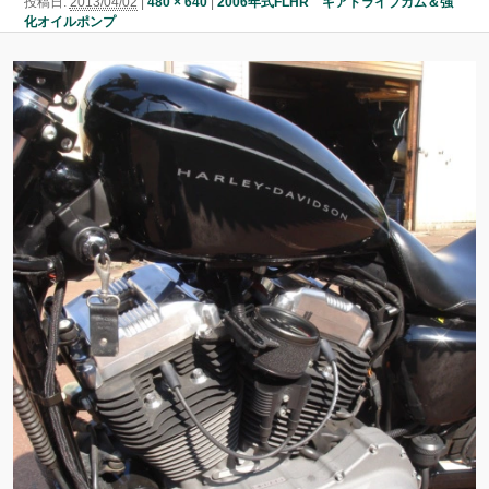
投稿日:
2013/04/02
|
480 × 640
|
2006年式FLHR ギアドライブカム＆強
ン
化オイルポンプ
ン
ツ
ツ
へ
へ
移
移
動
動