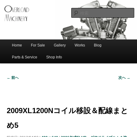
ショベル・アイアンスポーツ・エボビッグツイン＆スポーツスターなどを取
新潟のハー
り扱う中古ハーレー専門店。整備・修理・カスタムまで一貫対応します。
レー中古車
専門店 オー
バーロード
Home
For Sale
Gallery
Works
Blog
メ
サ
メ
マシナリー
イ
Parts & Service
Shop Info
ン
イ
ブ
メ
← 前へ
次へ →
ニ
ン
コ
画
ュ
像
ー
コ
ン
ナ
ビ
2009XL1200Nコイル移設＆配線まと
ゲ
ン
テ
ー
め5
シ
テ
ン
ョ