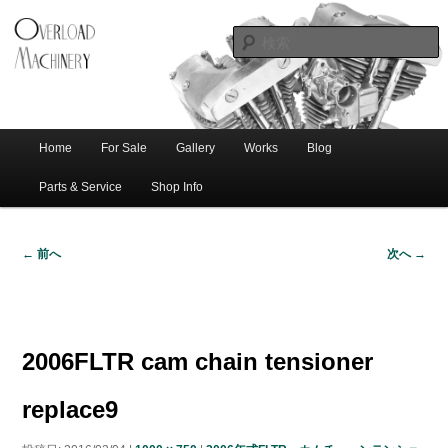
ショベル・アイアンスポーツ・エボビッグツイン＆スポーツスターなどを取
新潟のハー
り扱う中古ハーレー専門店。整備・修理・カスタムまで一貫対応します。
レー中古車
専門店 オー
バーロード
Home
For Sale
Gallery
Works
Blog
メ
サ
メ
マシナリー
イ
Parts & Service
Shop Info
ン
イ
ブ
メ
← 前へ
次へ →
ニ
ン
コ
画
ュ
像
ー
コ
ン
ナ
ビ
2006FLTR cam chain tensioner
ゲ
ン
テ
ー
replace9
シ
テ
ン
ョ