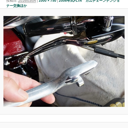
投稿日:
2016/03/04
|
1000 × 750
|
2006年式FLTR カムチェーンテンショ
ン
ナー交換ほか
ン
ツ
ツ
へ
へ
移
移
動
動