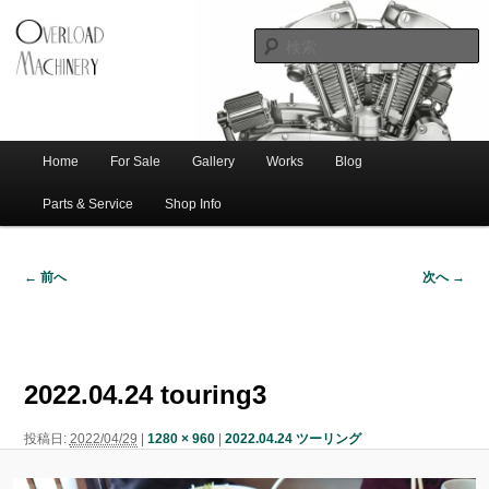
ショベル・アイアンスポーツ・エボビッグツイン＆スポーツスターなどを取
新潟のハー
り扱う中古ハーレー専門店。整備・修理・カスタムまで一貫対応します。
レー中古車
専門店 オー
バーロード
Home
For Sale
Gallery
Works
Blog
メ
サ
メ
マシナリー
イ
Parts & Service
Shop Info
ン
イ
ブ
メ
← 前へ
次へ →
ニ
ン
コ
画
ュ
像
ー
コ
ン
ナ
ビ
2022.04.24 touring3
ゲ
ン
テ
ー
投稿日:
2022/04/29
|
1280 × 960
|
2022.04.24 ツーリング
シ
テ
ン
ョ