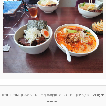
ン
ン
ツ
ツ
へ
へ
移
移
動
動
© 2011 - 2026 新潟のハーレー中古車専門店 オーバーロードマシナリー All rights
reserved.