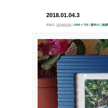
ニ
ナ
ュ
コ
ン
ビ
ー
2018.01.04.3
ゲ
ン
テ
ー
投稿日:
2018/01/04
|
1000 × 750
|
新年のご挨拶
シ
テ
ン
ョ
ン
ン
ツ
ツ
へ
へ
移
移
動
動