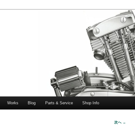
エボビッグツイン＆スポーツスターなどを取り扱う中古ハーレー専門
ー中古車専門店 オーバーロードマ
一貫対応します。
Works
Blog
Parts & Service
Shop Info
次へ →