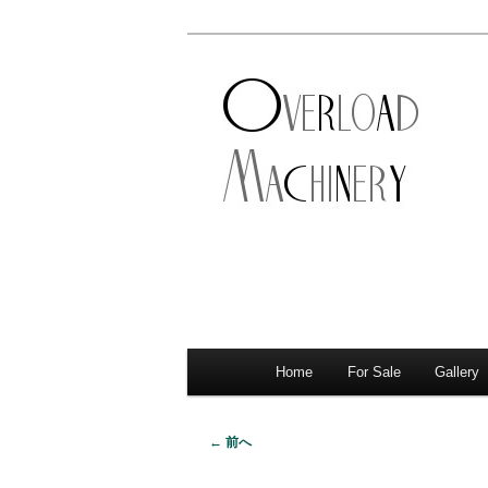
ショベル・アイアンスポーツ・
新潟のハーレ
店。整備・修理・カスタムまで
シナリー
Home
For Sale
Gallery
メ
サ
メ
イ
イ
ブ
ン
← 前へ
画
メ
ン
コ
像