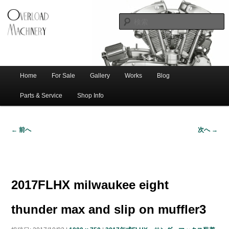
ショベル・アイアンスポーツ・エボビッグツイン＆スポーツスターなどを取
新潟のハー
り扱う中古ハーレー専門店。整備・修理・カスタムまで一貫対応します。
レー中古車
専門店 オー
バーロード
Home
For Sale
Gallery
Works
Blog
メ
サ
メ
マシナリー
イ
Parts & Service
Shop Info
ン
イ
ブ
メ
← 前へ
次へ →
ニ
ン
コ
画
ュ
像
ー
コ
ン
ナ
ビ
2017FLHX milwaukee eight
ゲ
ン
テ
ー
thunder max and slip on muffler3
シ
テ
ン
ョ