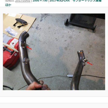
投稿日:
2017/10/02
|
1000 × 750
|
2017年式FLHX サンダーマックス装着
ン
ほか
ン
ツ
ツ
へ
へ
移
移
動
動