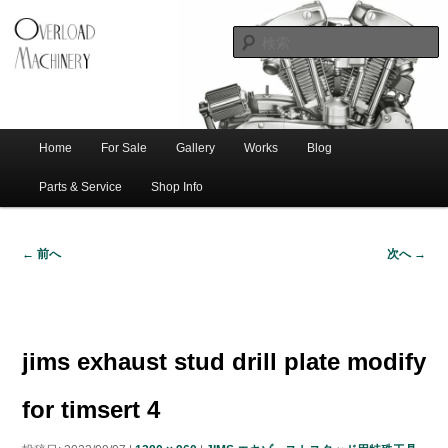
ショベル・アイアンスポーツ・エボビッグツイン＆スポーツスターなどを取
新潟のハー
り扱う中古ハーレー専門店。整備・修理・カスタムまで一貫対応します。
レー中古車
専門店 オー
バーロード
Home
For Sale
Gallery
Works
Blog
メ
サ
メ
マシナリー
イ
Parts & Service
Shop Info
ン
イ
ブ
メ
← 前へ
次へ →
ニ
ン
コ
画
ュ
像
ー
コ
ン
ナ
ビ
jims exhaust stud drill plate modify
ゲ
ン
テ
ー
for timsert 4
シ
テ
ン
ョ