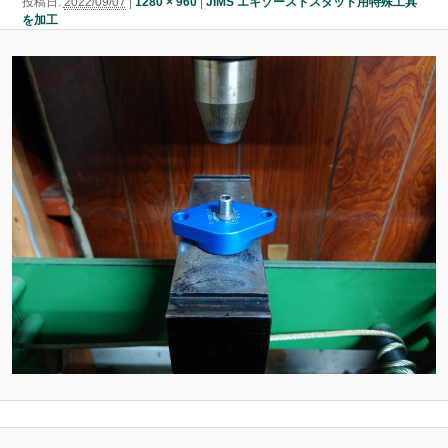
投稿日:
2022/09/07
|
1280 × 960
|
JIMS エキゾーストスタッド用特殊工具
ン
を加工
ン
ツ
ツ
へ
へ
移
移
動
動