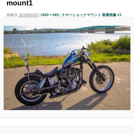
mount1
ン
ン
ツ
投稿日:
2019/03/10
|
1000 × 665
|
ナローショックマウント 装着画像 #3
ツ
へ
へ
移
移
動
動