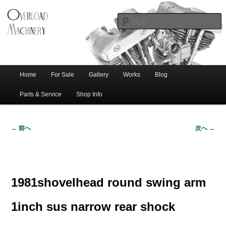
ショベル・アイアンスポーツ・エボビッグツイン＆スポーツスターなどを取
新潟のハー
り扱う中古ハーレー専門店。整備・修理・カスタムまで一貫対応します。
レー中古車
専門店 オー
バーロード
Home
For Sale
Gallery
Works
Blog
メ
サ
メ
マシナリー
イ
Parts & Service
Shop Info
ン
イ
ブ
メ
← 前へ
次へ →
ニ
ン
コ
画
ュ
像
ー
コ
ン
ナ
ビ
1981shovelhead round swing arm
ゲ
ン
テ
ー
1inch sus narrow rear shock
シ
テ
ン
ョ