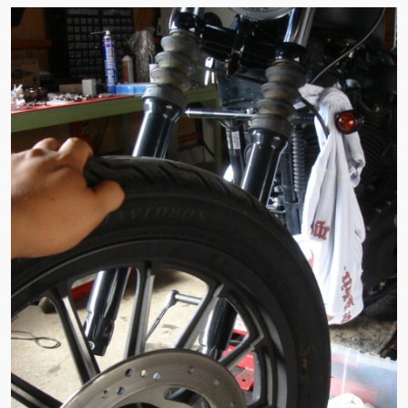
ン
ン
ツ
ツ
へ
へ
移
移
動
動