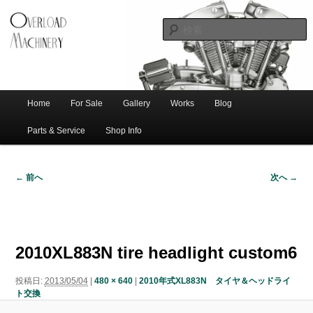
ショベル・アイアンスポーツ・エボビッグツイン＆スポーツスターなどを取
新潟のハー
り扱う中古ハーレー専門店。整備・修理・カスタムまで一貫対応します。
レー中古車
専門店 オー
バーロード
Home
For Sale
Gallery
Works
Blog
メ
サ
メ
マシナリー
イ
Parts & Service
Shop Info
ン
イ
ブ
メ
← 前へ
次へ →
ニ
ン
コ
画
ュ
像
ー
コ
ン
ナ
ビ
2010XL883N tire headlight custom6
ゲ
ン
テ
ー
投稿日:
2013/05/04
|
480 × 640
|
2010年式XL883N タイヤ＆ヘッドライ
シ
テ
ン
ト交換
ョ