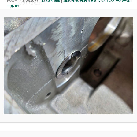
投稿日:
2022/08/27
|
1280 × 960
|
1980年式 FLH 4速ミッションオーバーホ
ン
ール #1
ン
ツ
ツ
へ
へ
移
移
動
動