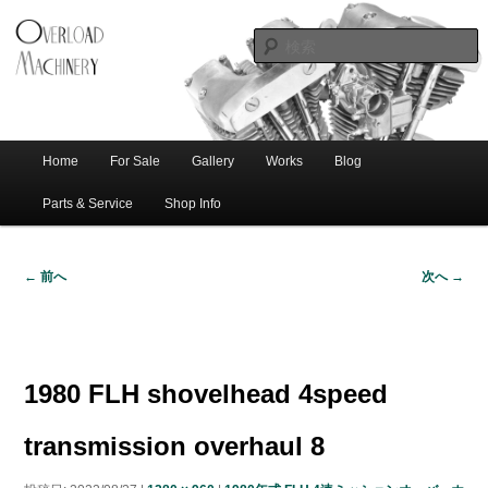
ショベル・アイアンスポーツ・エボビッグツイン＆スポーツスターなどを取
新潟のハー
り扱う中古ハーレー専門店。整備・修理・カスタムまで一貫対応します。
レー中古車
専門店 オー
バーロード
Home
For Sale
Gallery
Works
Blog
メ
サ
メ
マシナリー
イ
Parts & Service
Shop Info
ン
イ
ブ
メ
← 前へ
次へ →
ニ
ン
コ
画
ュ
像
ー
コ
ン
ナ
ビ
1980 FLH shovelhead 4speed
ゲ
ン
テ
ー
transmission overhaul 8
シ
テ
ン
ョ