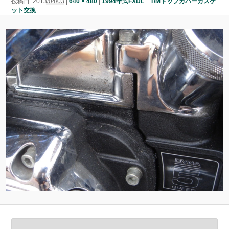
投稿日:
2013/04/03
|
640 × 480
|
1994年式FXDL T/Mトップカバーガスケ
ン
ット交換
ン
ツ
ツ
へ
へ
移
移
動
動