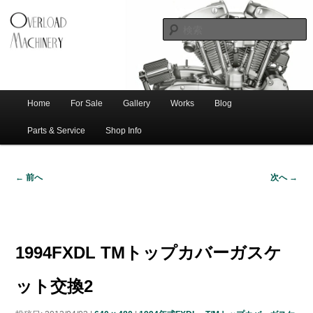
ショベル・アイアンスポーツ・エボビッグツイン＆スポーツスターなどを取
新潟のハー
り扱う中古ハーレー専門店。整備・修理・カスタムまで一貫対応します。
レー中古車
専門店 オー
バーロード
Home
For Sale
Gallery
Works
Blog
メ
サ
メ
マシナリー
イ
Parts & Service
Shop Info
ン
イ
ブ
メ
← 前へ
次へ →
ニ
ン
コ
画
ュ
像
ー
コ
ン
ナ
ビ
1994FXDL TMトップカバーガスケ
ゲ
ン
テ
ー
ット交換2
シ
テ
ン
ョ