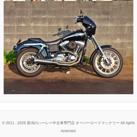
ン
ン
ツ
ツ
へ
へ
移
移
動
動
© 2011 - 2026 新潟のハーレー中古車専門店 オーバーロードマシナリー All rights
reserved.