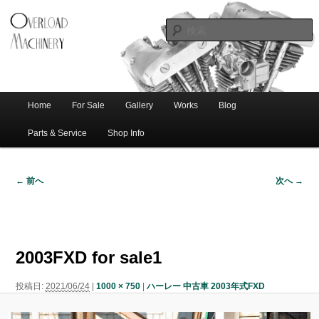
ショベル・アイアンスポーツ・エボビッグツイン＆スポーツスターなどを取
新潟のハー
り扱う中古ハーレー専門店。整備・修理・カスタムまで一貫対応します。
レー中古車
専門店 オー
バーロード
Home
For Sale
Gallery
Works
Blog
メ
サ
メ
マシナリー
イ
Parts & Service
Shop Info
ン
イ
ブ
メ
← 前へ
次へ →
ニ
ン
コ
画
ュ
像
ー
コ
ン
ナ
ビ
2003FXD for sale1
ゲ
ン
テ
ー
投稿日:
2021/06/24
|
1000 × 750
|
ハーレー 中古車 2003年式FXD
シ
テ
ン
ョ