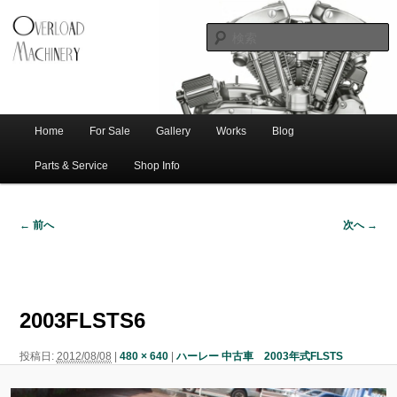
ショベル・アイアンスポーツ・エボビッグツイン＆スポーツスターなどを取
新潟のハー
り扱う中古ハーレー専門店。整備・修理・カスタムまで一貫対応します。
レー中古車
専門店 オー
バーロード
Home
For Sale
Gallery
Works
Blog
メ
サ
メ
マシナリー
イ
Parts & Service
Shop Info
ン
イ
ブ
メ
← 前へ
次へ →
ニ
ン
コ
画
ュ
像
ー
コ
ン
ナ
ビ
2003FLSTS6
ゲ
ン
テ
ー
投稿日:
2012/08/08
|
480 × 640
|
ハーレー 中古車 2003年式FLSTS
シ
テ
ン
ョ