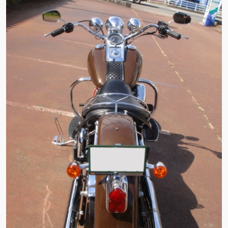
ン
ン
ツ
ツ
へ
へ
移
移
動
動