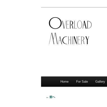
ショベル・アイアンスポーツ・
新潟のハーレ
店。整備・修理・カスタムまで
シナリー
Home
For Sale
Gallery
メ
サ
メ
イ
イ
ブ
ン
← 前へ
画
メ
ン
コ
像