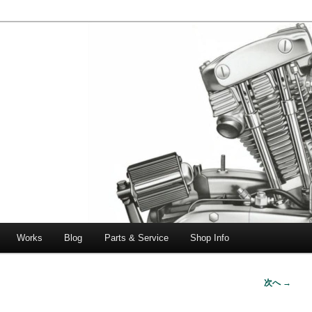
エボビッグツイン＆スポーツスターなどを取り扱う中古ハーレー専門
ー中古車専門店 オーバーロードマ
一貫対応します。
Works
Blog
Parts & Service
Shop Info
次へ →