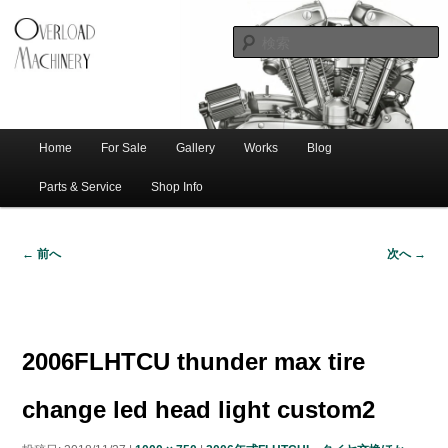
ショベル・アイアンスポーツ・エボビッグツイン＆スポーツスターなどを取
新潟のハー
り扱う中古ハーレー専門店。整備・修理・カスタムまで一貫対応します。
レー中古車
専門店 オー
バーロード
Home
For Sale
Gallery
Works
Blog
メ
サ
メ
マシナリー
イ
Parts & Service
Shop Info
ン
イ
ブ
メ
← 前へ
次へ →
ニ
ン
コ
画
ュ
像
ー
コ
ン
ナ
ビ
2006FLHTCU thunder max tire
ゲ
ン
テ
ー
change led head light custom2
シ
テ
ン
ョ