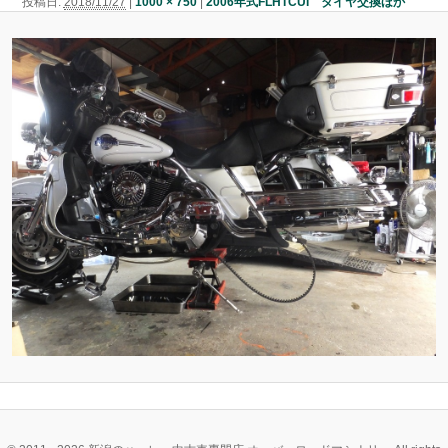
投稿日:
2018/11/27
|
1000 × 750
|
2006年式FLHTCUI タイヤ交換ほか
ン
ン
ツ
ツ
へ
へ
移
移
動
動