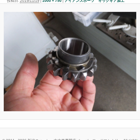
投稿日:
2019/11/19
|
1000 × 750
|
アイアンスポーツ キックギア加工
ン
ン
ツ
ツ
へ
へ
移
移
動
動