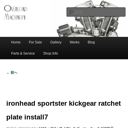
ショベル・アイアンスポーツ・エボビッグツイン＆スポーツスターなどを取
新潟のハー
り扱う中古ハーレー専門店。整備・修理・カスタムまで一貫対応します。
レー中古車
専門店 オー
バーロード
Home
For Sale
Gallery
Works
Blog
メ
サ
メ
マシナリー
イ
Parts & Service
Shop Info
ン
イ
ブ
メ
← 前へ
ニ
ン
コ
画
ュ
像
ー
コ
ン
ナ
ビ
ironhead sportster kickgear ratchet
ゲ
ン
テ
ー
plate install7
シ
テ
ン
ョ