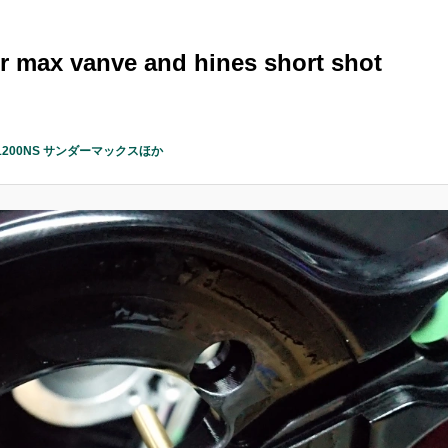
 max vanve and hines short shot
L1200NS サンダーマックスほか