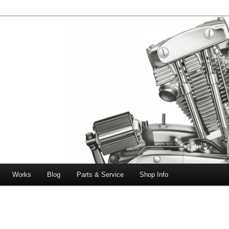
エボビッグツイン＆スポーツスターなどを取り扱う中古ハーレー専門
ー中古車専門店 オーバーロードマ
一貫対応します。
Works
Blog
Parts & Service
Shop Info