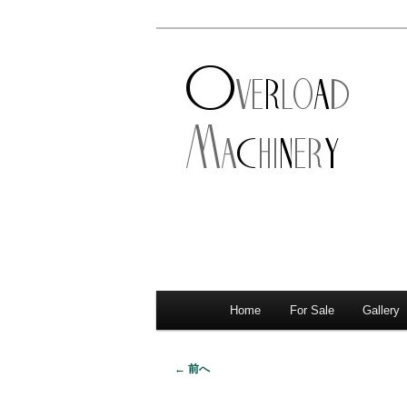
ショベル・アイアンスポーツ・
新潟のハーレ
店。整備・修理・カスタムまで
シナリー
Home
For Sale
Gallery
メ
サ
メ
イ
イ
ブ
ン
← 前へ
画
メ
ン
コ
像