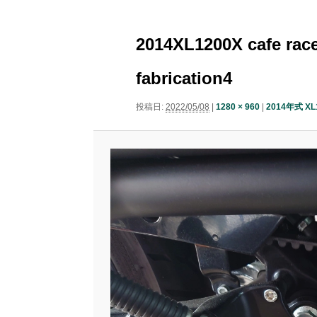
ニ
ナ
ュ
コ
ン
ビ
ー
2014XL1200X cafe race
ゲ
ン
テ
ー
fabrication4
シ
テ
ン
ョ
投稿日:
2022/05/08
|
1280 × 960
|
2014年式 
ン
ン
ツ
ツ
へ
へ
移
移
動
動