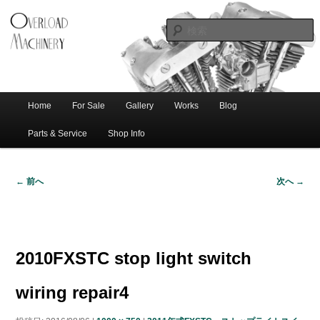
ショベル・アイアンスポーツ・エボビッグツイン＆スポーツスターなどを取
新潟のハー
り扱う中古ハーレー専門店。整備・修理・カスタムまで一貫対応します。
レー中古車
専門店 オー
バーロード
Home
For Sale
Gallery
Works
Blog
メ
サ
メ
マシナリー
イ
Parts & Service
Shop Info
ン
イ
ブ
メ
← 前へ
次へ →
ニ
ン
コ
画
ュ
像
ー
コ
ン
ナ
ビ
2010FXSTC stop light switch
ゲ
ン
テ
ー
wiring repair4
シ
テ
ン
ョ