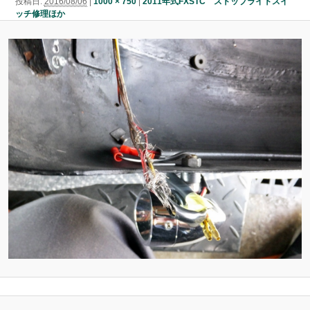
投稿日:
2016/08/06
|
1000 × 750
|
2011年式FXSTC ストップライトスイ
ン
ッチ修理ほか
ン
ツ
ツ
へ
へ
移
移
動
動