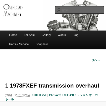
ショベル・アイアンスポーツ・エボビッグツイン＆スポーツスターなどを取
新潟のハー
り扱う中古ハーレー専門店。整備・修理・カスタムまで一貫対応します。
レー中古車
専門店 オー
バーロード
Home
For Sale
Gallery
Works
Blog
メ
サ
メ
マシナリー
イ
Parts & Service
Shop Info
ン
イ
ブ
メ
次へ →
ニ
ン
コ
画
ュ
像
ー
コ
ン
ナ
ビ
1 1978FXEF transmission overhaul
ゲ
ン
テ
ー
投稿日:
2021/12/04
|
1000 × 750
|
1978年式 FXEF 4速ミッション オーバー
シ
テ
ン
ホール
ョ