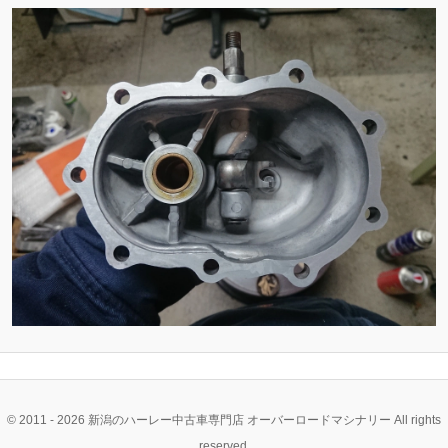
ン
ン
ツ
ツ
へ
へ
移
移
動
動
© 2011 - 2026 新潟のハーレー中古車専門店 オーバーロードマシナリー All rights
reserved.