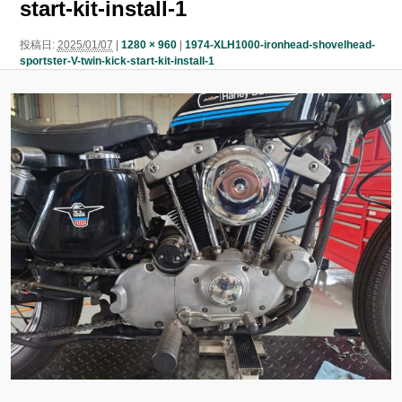
start-kit-install-1
ン
ン
ツ
投稿日:
2025/01/07
|
1280 × 960
|
1974-XLH1000-ironhead-shovelhead-
sportster-V-twin-kick-start-kit-install-1
ツ
へ
へ
移
移
動
動