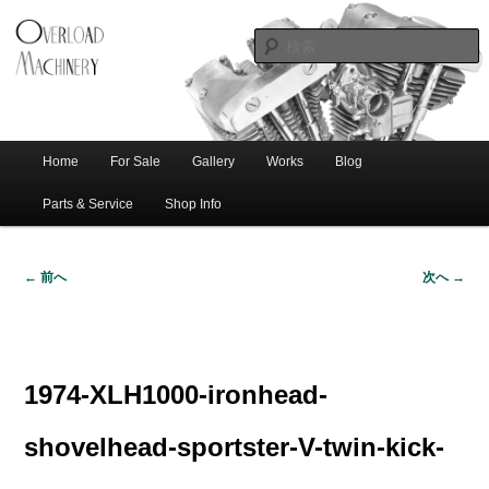
ショベル・アイアンスポーツ・エボビッグツイン＆スポーツスターなどを取
新潟のハー
り扱う中古ハーレー専門店。整備・修理・カスタムまで一貫対応します。
レー中古車
専門店 オー
バーロード
Home
For Sale
Gallery
Works
Blog
メ
サ
メ
マシナリー
イ
Parts & Service
Shop Info
ン
イ
ブ
メ
← 前へ
次へ →
ニ
ン
コ
画
ュ
像
ー
コ
ン
ナ
ビ
1974-XLH1000-ironhead-
ゲ
ン
テ
ー
shovelhead-sportster-V-twin-kick-
シ
テ
ン
ョ