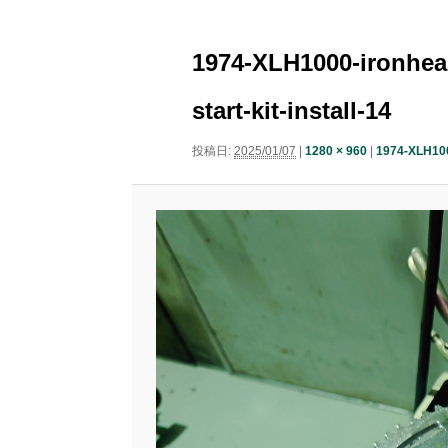
ニ
ナ
ュ
コ
ン
ビ
ー
1974-XLH1000-ironhead
ゲ
ン
テ
ー
start-kit-install-14
シ
テ
ン
ョ
投稿日:
2025/01/07
|
1280 × 960
|
1974-XLH1000
ン
ン
ツ
ツ
へ
へ
移
移
動
動