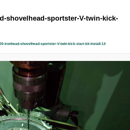
-shovelhead-sportster-V-twin-kick-
-ironhead-shovelhead-sportster-V-twin-kick-start-kit-install-14