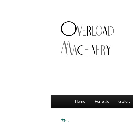
ショベル・アイアンスポーツ・
新潟のハーレ
店。整備・修理・カスタムまで
シナリー
Home
For Sale
Gallery
メ
サ
メ
イ
イ
ブ
ン
← 前へ
画
メ
ン
コ
像