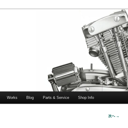
エボビッグツイン＆スポーツスターなどを取り扱う中古ハーレー専門
ー中古車専門店 オーバーロードマ
一貫対応します。
Works
Blog
Parts & Service
Shop Info
次へ →