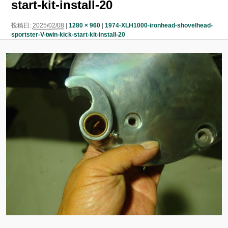
start-kit-install-20
ン
ン
ツ
投稿日:
2025/02/08
|
1280 × 960
|
1974-XLH1000-ironhead-shovelhead-
sportster-V-twin-kick-start-kit-install-20
ツ
へ
へ
移
移
動
動