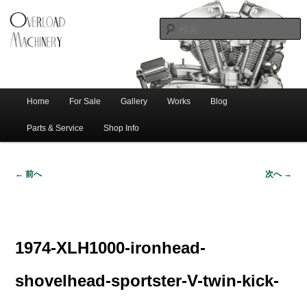
ショベル・アイアンスポーツ・エボビッグツイン＆スポーツスターなどを取
新潟のハー
り扱う中古ハーレー専門店。整備・修理・カスタムまで一貫対応します。
レー中古車
専門店 オー
バーロード
Home
For Sale
Gallery
Works
Blog
メ
サ
メ
マシナリー
イ
Parts & Service
Shop Info
ン
イ
ブ
メ
← 前へ
次へ →
ニ
ン
コ
画
ュ
像
ー
コ
ン
ナ
ビ
1974-XLH1000-ironhead-
ゲ
ン
テ
ー
shovelhead-sportster-V-twin-kick-
シ
テ
ン
ョ