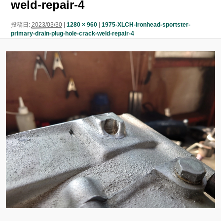
weld-repair-4
ン
ン
ツ
投稿日:
2023/03/30
|
1280 × 960
|
1975-XLCH-ironhead-sportster-
primary-drain-plug-hole-crack-weld-repair-4
ツ
へ
へ
移
移
動
動