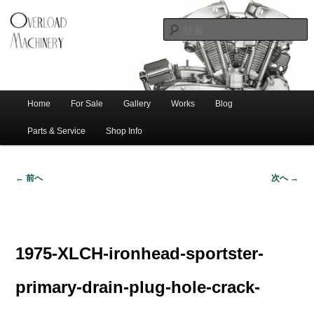
ショベル・アイアンスポーツ・エボビッグツイン＆スポーツスターなどを取
新潟のハー
り扱う中古ハーレー専門店。整備・修理・カスタムまで一貫対応します。
レー中古車
専門店 オー
バーロード
Home
For Sale
Gallery
Works
Blog
メ
サ
メ
マシナリー
イ
Parts & Service
Shop Info
ン
イ
ブ
メ
← 前へ
次へ →
ニ
ン
コ
画
ュ
像
ー
コ
ン
ナ
ビ
1975-XLCH-ironhead-sportster-
ゲ
ン
テ
ー
primary-drain-plug-hole-crack-
シ
テ
ン
ョ