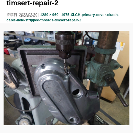
timsert-repair-2
ン
ン
ツ
投稿日:
2023/03/30
|
1280 × 960
|
1975-XLCH-primary-cover-clutch-
cable-hole-stripped-threads-timsert-repair-2
ツ
へ
へ
移
移
動
動