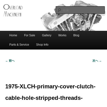
ショベル・アイアンスポーツ・エボビッグツイン＆スポーツスターなどを取
新潟のハー
り扱う中古ハーレー専門店。整備・修理・カスタムまで一貫対応します。
レー中古車
専門店 オー
バーロード
Home
For Sale
Gallery
Works
Blog
メ
サ
メ
マシナリー
イ
Parts & Service
Shop Info
ン
イ
ブ
メ
← 前へ
次へ →
ニ
ン
コ
画
ュ
像
ー
コ
ン
ナ
ビ
1975-XLCH-primary-cover-clutch-
ゲ
ン
テ
ー
cable-hole-stripped-threads-
シ
テ
ン
ョ