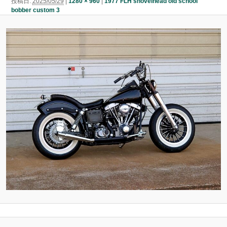
投稿日:
2025/05/29
|
1280 × 960
|
1977 FLH shovelhead old school
ン
bobber custom 3
ン
ツ
ツ
へ
へ
移
移
動
動