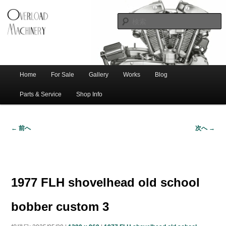
ショベル・アイアンスポーツ・エボビッグツイン＆スポーツスターなどを取
新潟のハー
り扱う中古ハーレー専門店。整備・修理・カスタムまで一貫対応します。
レー中古車
専門店 オー
バーロード
Home
For Sale
Gallery
Works
Blog
メ
サ
メ
マシナリー
イ
Parts & Service
Shop Info
ン
イ
ブ
メ
← 前へ
次へ →
ニ
ン
コ
画
ュ
像
ー
コ
ン
ナ
ビ
1977 FLH shovelhead old school
ゲ
ン
テ
ー
bobber custom 3
シ
テ
ン
ョ