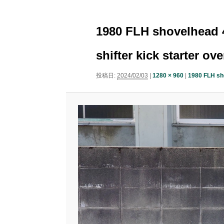
ニ
ナ
ュ
コ
ン
ビ
ー
1980 FLH shovelhead 4
ゲ
ン
テ
ー
shifter kick starter ov
シ
テ
ン
ョ
投稿日:
2024/02/03
|
1280 × 960
|
1980 FLH sho
ン
ン
ツ
ツ
へ
へ
移
移
動
動