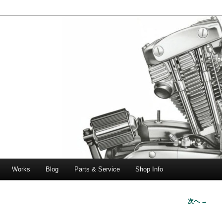
エボビッグツイン＆スポーツスターなどを取り扱う中古ハーレー専門
ー中古車専門店 オーバーロードマ
一貫対応します。
Works
Blog
Parts & Service
Shop Info
次へ →