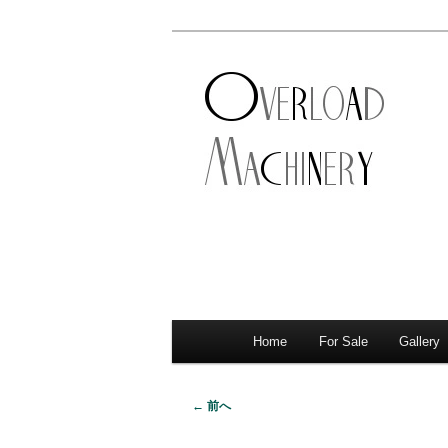
ショベル・アイアンスポーツ・
新潟のハーレ
店。整備・修理・カスタムまで
シナリー
Home
For Sale
Gallery
メ
サ
メ
イ
イ
ブ
ン
← 前へ
画
メ
ン
コ
像