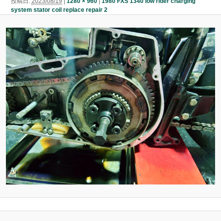
投稿日:
2023/08/19
|
1280 × 960
|
1980 FXS 1340 low rider charging
ン
system stator coil replace repair 2
ン
ツ
ツ
へ
へ
移
移
動
動