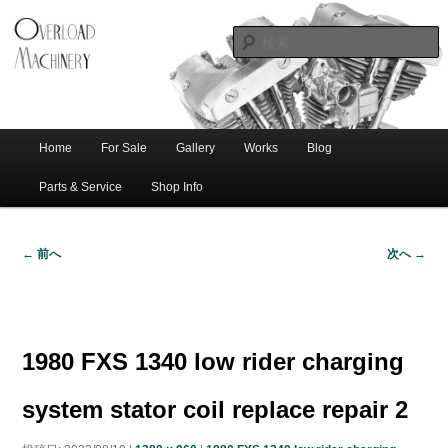
ショベル・アイアンスポーツ・エボビッグツイン＆スポーツスターなどを取
新潟のハー
り扱う中古ハーレー専門店。整備・修理・カスタムまで一貫対応します。
レー中古車
専門店 オー
バーロード
Home
For Sale
Gallery
Works
Blog
メ
サ
メ
マシナリー
イ
Parts & Service
Shop Info
ン
イ
ブ
メ
← 前へ
次へ →
ニ
ン
コ
画
ュ
像
ー
コ
ン
ナ
ビ
1980 FXS 1340 low rider charging
ゲ
ン
テ
ー
system stator coil replace repair 2
シ
テ
ン
ョ