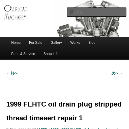
ショベル・アイアンスポーツ・エボビッグツイン＆スポーツスターなどを取
新潟のハー
り扱う中古ハーレー専門店。整備・修理・カスタムまで一貫対応します。
レー中古車
専門店 オー
バーロード
Home
For Sale
Gallery
Works
Blog
メ
サ
メ
マシナリー
イ
Parts & Service
Shop Info
ン
イ
ブ
メ
← 前へ
次へ →
ニ
ン
コ
画
ュ
像
ー
コ
ン
ナ
ビ
1999 FLHTC oil drain plug stripped
ゲ
ン
テ
ー
thread timesert repair 1
シ
テ
ン
ョ