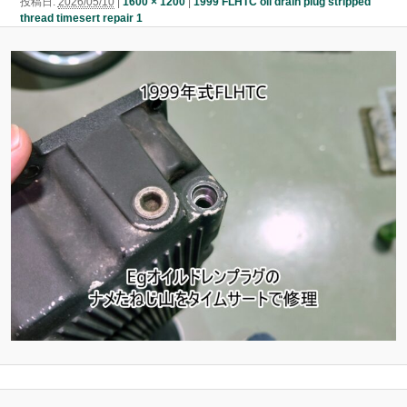
投稿日:
2026/05/10
|
1600 × 1200
|
1999 FLHTC oil drain plug stripped
ン
thread timesert repair 1
ン
ツ
ツ
へ
へ
移
移
動
動