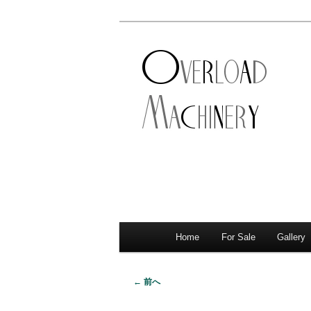
ショベル・アイアンスポーツ・
新潟のハーレ
店。整備・修理・カスタムまで
シナリー
Home
For Sale
Gallery
メ
サ
メ
イ
イ
ブ
ン
← 前へ
画
メ
ン
コ
像