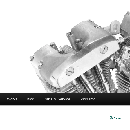
エボビッグツイン＆スポーツスターなどを取り扱う中古ハーレー専門
ー中古車専門店 オーバーロードマ
一貫対応します。
Works
Blog
Parts & Service
Shop Info
次へ →