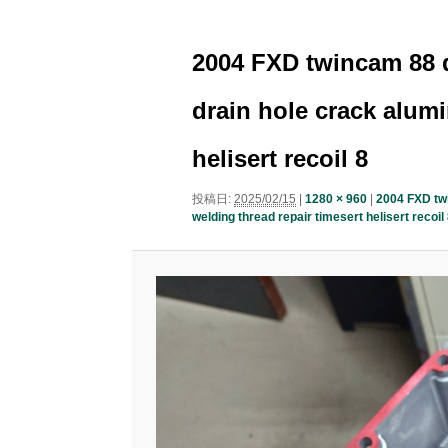
ニ
ナ
ュ
コ
ン
ビ
ー
2004 FXD twincam 88 d
ゲ
ン
テ
ー
drain hole crack alum
シ
テ
ン
ョ
helisert recoil 8
ン
ン
ツ
投稿日:
2025/02/15
|
1280 × 960
|
2004 FXD twi
welding thread repair timesert helisert recoil
ツ
へ
へ
移
移
動
動