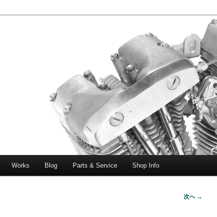
エボビッグツイン＆スポーツスターなどを取り扱う中古ハーレー専門
ー中古車専門店 オーバーロードマ
一貫対応します。
Works
Blog
Parts & Service
Shop Info
次へ →