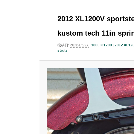
ニ
ナ
ュ
コ
ン
ビ
ー
2012 XL1200V sportst
ゲ
ン
テ
ー
kustom tech 11in sprin
シ
テ
ン
ョ
投稿日:
2026/05/27
|
1600 × 1200
|
2012 XL120
struts
ン
ン
ツ
ツ
へ
へ
移
移
動
動