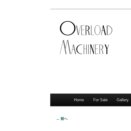
ショベル・アイアンスポーツ・
新潟のハーレ
店。整備・修理・カスタムまで
シナリー
Home
For Sale
Gallery
メ
サ
メ
イ
イ
ブ
ン
← 前へ
画
メ
ン
コ
像