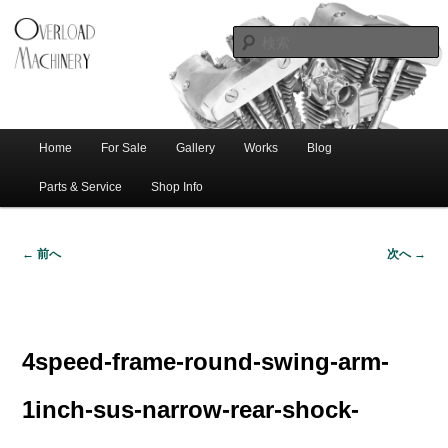
ショベル・アイアンスポーツ・エボビッグツイン＆スポーツスターなどを取
新潟のハー
り扱う中古ハーレー専門店。整備・修理・カスタムまで一貫対応します。
レー中古車
専門店 オー
バーロード
Home
For Sale
Gallery
Works
Blog
メ
サ
メ
マシナリー
イ
Parts & Service
Shop Info
ン
イ
ブ
メ
← 前へ
次へ →
ニ
ン
コ
画
ュ
像
ー
コ
ン
ナ
ビ
4speed-frame-round-swing-arm-
ゲ
ン
テ
ー
1inch-sus-narrow-rear-shock-
シ
テ
ン
ョ