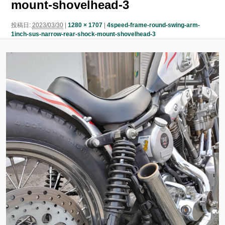
mount-shovelhead-3
ン
ン
ツ
投稿日:
2023/03/30
|
1280 × 1707
|
4speed-frame-round-swing-arm-
1inch-sus-narrow-rear-shock-mount-shovelhead-3
ツ
へ
へ
移
移
動
動