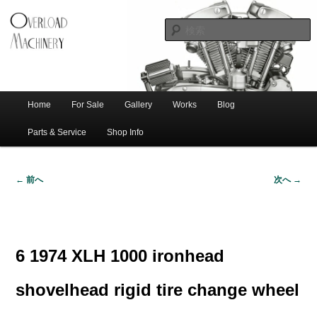
ショベル・アイアンスポーツ・エボビッグツイン＆スポーツスターなどを取
新潟のハー
り扱う中古ハーレー専門店。整備・修理・カスタムまで一貫対応します。
レー中古車
専門店 オー
バーロード
Home
For Sale
Gallery
Works
Blog
メ
サ
メ
マシナリー
イ
Parts & Service
Shop Info
ン
イ
ブ
メ
← 前へ
次へ →
ニ
ン
コ
画
ュ
像
ー
コ
ン
ナ
ビ
6 1974 XLH 1000 ironhead
ゲ
ン
テ
ー
shovelhead rigid tire change wheel
シ
テ
ン
ョ