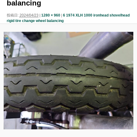
balancing
ン
ン
ツ
投稿日:
2024/04/23
|
1280 × 960
|
6 1974 XLH 1000 ironhead shovelhead
rigid tire change wheel balancing
ツ
へ
へ
移
移
動
動