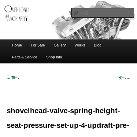
ショベル・アイアンスポーツ・エボビッグツイン＆スポーツスターなどを取
新潟のハー
り扱う中古ハーレー専門店。整備・修理・カスタムまで一貫対応します。
レー中古車
専門店 オー
バーロード
Home
For Sale
Gallery
Works
Blog
メ
サ
メ
マシナリー
イ
Parts & Service
Shop Info
ン
イ
ブ
メ
← 前へ
次へ →
ニ
ン
コ
画
ュ
像
ー
コ
ン
ナ
ビ
shovelhead-valve-spring-height-
ゲ
ン
テ
ー
seat-pressure-set-up-4-updraft-pre-
シ
テ
ン
ョ