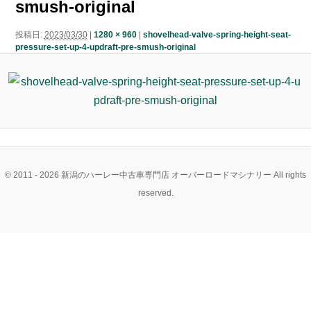
smush-original
ン
ン
ツ
投稿日:
2023/03/30
|
1280 × 960
|
shovelhead-valve-spring-height-seat-
pressure-set-up-4-updraft-pre-smush-original
ツ
へ
へ
移
移
動
動
© 2011 - 2026 新潟のハーレー中古車専門店 オーバーロードマシナリー All rights
reserved.