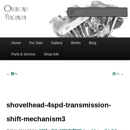
ショベル・アイアンスポーツ・エボビッグツイン＆スポーツスターなどを取
新潟のハー
り扱う中古ハーレー専門店。整備・修理・カスタムまで一貫対応します。
レー中古車
専門店 オー
バーロード
Home
For Sale
Gallery
Works
Blog
メ
サ
メ
マシナリー
イ
Parts & Service
Shop Info
ン
イ
ブ
メ
← 前へ
次へ →
ニ
ン
コ
画
ュ
像
ー
コ
ン
ナ
ビ
shovelhead-4spd-transmission-
ゲ
ン
テ
ー
shift-mechanism3
シ
テ
ン
ョ