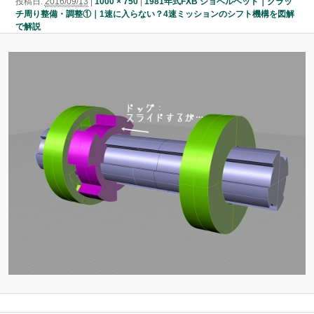
投稿日:
2016/09/13
|
1000 × 750
|
1981年式FXB ショベルヘッド｜クラッ
ン
チ周り整備・調整①｜1速に入らない？4速ミッションのシフト機構を図解
ン
ツ
で解説
ツ
へ
へ
移
移
動
動