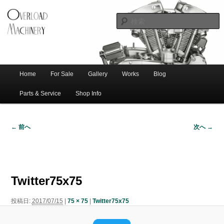
ショベル・アイアンスポーツ・エボビッグツイン＆スポーツスターなどを取
新潟のハー
り扱う中古ハーレー専門店。整備・修理・カスタムまで一貫対応します。
レー中古車
専門店 オー
バーロード
Home
For Sale
Gallery
Works
Blog
メ
サ
メ
マシナリー
イ
Parts & Service
Shop Info
ン
イ
ブ
メ
← 前へ
次へ →
ニ
ン
コ
画
ュ
像
ー
コ
ン
ナ
ビ
Twitter75x75
ゲ
ン
テ
ー
投稿日:
2017/07/15
|
75 × 75
|
Twitter75x75
シ
テ
ン
ョ