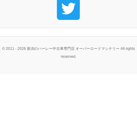
ン
ン
ツ
ツ
へ
へ
移
© 2011 - 2026 新潟のハーレー中古車専門店 オーバーロードマシナリー All rights
移
動
reserved.
動