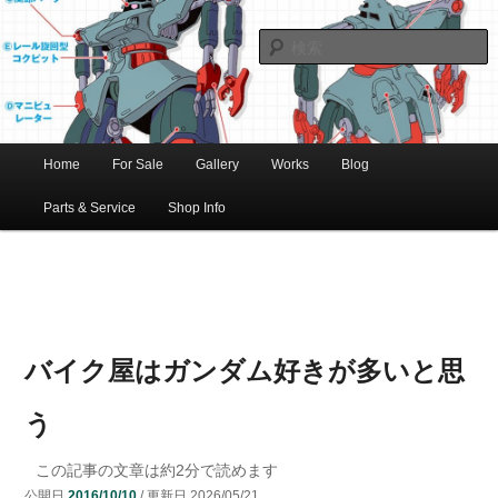
ショベル・アイアンスポーツ・エボビッグツイン＆スポーツスターなどを取
新潟のハー
り扱う中古ハーレー専門店。整備・修理・カスタムまで一貫対応します。
レー中古車
専門店 オー
バーロード
Home
For Sale
Gallery
Works
Blog
メ
サ
メ
マシナリー
イ
Parts & Service
Shop Info
ン
イ
ブ
メ
ニ
ン
コ
ュ
ー
コ
ン
バイク屋はガンダム好きが多いと思
ン
テ
う
テ
ン
この記事の文章は約
2
分で読めます
公開日
2016/10/10
/ 更新日
2026/05/21