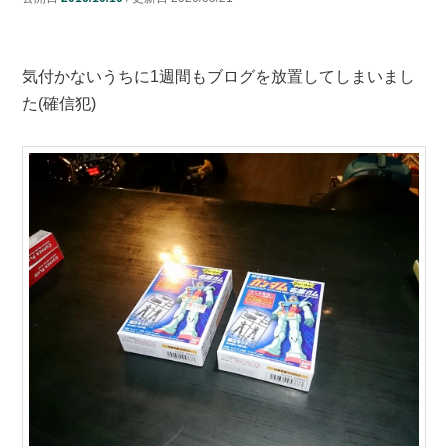
ン
ツ
気付かないうちに1週間もブログを放置してしまいまし
ツ
へ
た(確信犯)
へ
移
移
動
動