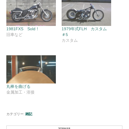
1981FXS Sold！
1979年式FLH カスタム
旧車など
＃5
カスタム
丸棒を曲げる
金属加工・溶接
カテゴリー:
雑記
2026年8月