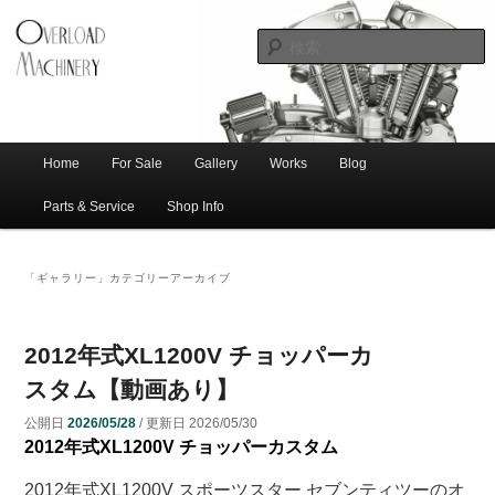
ショベル・アイアンスポーツ・エボビッグツイン＆スポーツスターなどを取
新潟のハー
り扱う中古ハーレー専門店。整備・修理・カスタムまで一貫対応します。
レー中古車
専門店 オー
バーロード
Home
For Sale
Gallery
Works
Blog
メ
サ
メ
マシナリー
イ
Parts & Service
Shop Info
ン
イ
ブ
メ
「
ギャラリー
」カテゴリーアーカイブ
ニ
ン
コ
ュ
ー
コ
ン
2012年式XL1200V チョッパーカ
スタム【動画あり】
ン
テ
公開日
2026/05/28
/ 更新日
2026/05/30
2012年式XL1200V チョッパーカスタム
テ
ン
2012年式XL1200V スポーツスター セブンティツーのオ