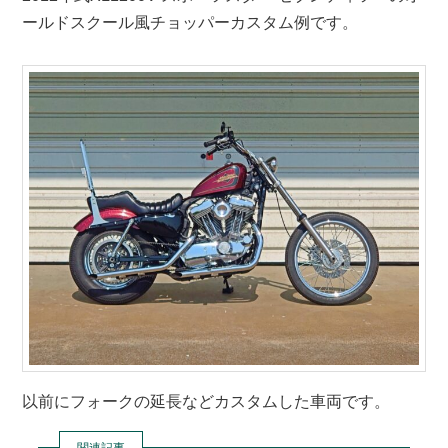
ールドスクール風チョッパーカスタム例です。
ン
ツ
ツ
へ
へ
移
移
動
動
以前にフォークの延長などカスタムした車両です。