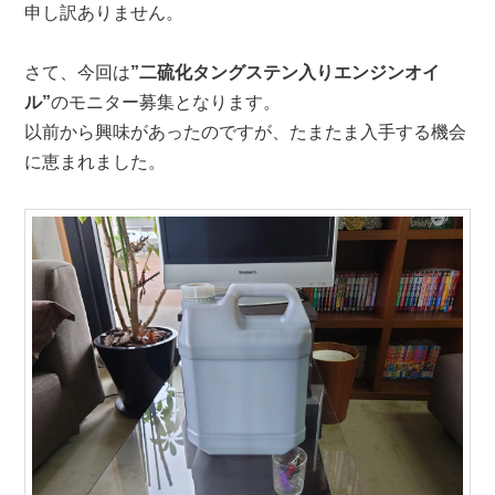
申し訳ありません。
ン
ツ
さて、今回は
”二硫化タングステン入りエンジンオイ
ツ
へ
ル”
のモニター募集となります。
以前から興味があったのですが、たまたま入手する機会
へ
移
に恵まれました。
移
動
動