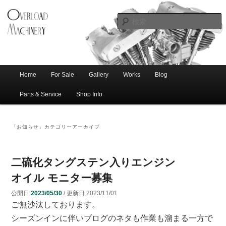
ショベル・アイアンスポーツ・エボビッグツイン＆スポーツスターなどを取
新潟のハー
り扱う中古ハーレー専門店。整備・修理・カスタムまで一貫対応します。
レー中古車
専門店 オー
バーロード
Home
For Sale
Gallery
Works
Blog
メ
サ
メ
マシナリー
イ
Parts & Service
Shop Info
ン
イ
ブ
メ
「
お知らせ
」カテゴリーアーカイブ
ニ
ン
コ
ュ
ー
コ
ン
二硫化タングステン入りエンジン
オイル モニター募集
ン
テ
公開日
2023/05/30
/ 更新日
2023/11/01
ご無沙汰しております。
テ
ン
シーズンインに伴いブログのネタも作業も溜まる一方で