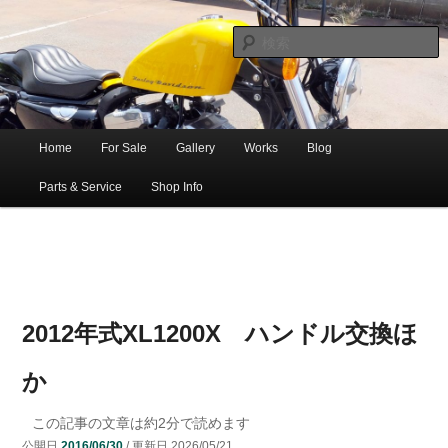
ショベル・アイアンスポーツ・エボビッグツイン＆スポーツスターなどを取
新潟のハー
り扱う中古ハーレー専門店。整備・修理・カスタムまで一貫対応します。
レー中古車
専門店 オー
バーロード
Home
For Sale
Gallery
Works
Blog
メ
サ
メ
マシナリー
イ
Parts & Service
Shop Info
ン
イ
ブ
メ
ニ
ン
コ
ュ
ー
コ
ン
2012年式XL1200X ハンドル交換ほ
ン
テ
か
テ
ン
この記事の文章は約
2
分で読めます
公開日
2016/06/30
/ 更新日
2026/05/21