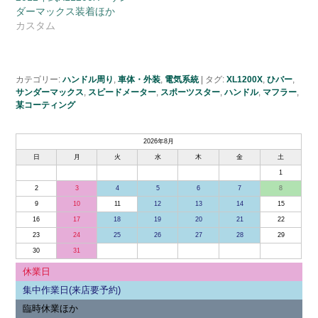
ダーマックス装着ほか
カスタム
カテゴリー:
ハンドル周り
,
車体・外装
,
電気系統
|
タグ:
XL1200X
,
ひバー
,
サンダーマックス
,
スピードメーター
,
スポーツスター
,
ハンドル
,
マフラー
,
某コーティング
2026年8月
日
月
火
水
木
金
土
1
2
3
4
5
6
7
8
9
10
11
12
13
14
15
16
17
18
19
20
21
22
23
24
25
26
27
28
29
30
31
休業日
集中作業日(来店要予約)
臨時休業ほか