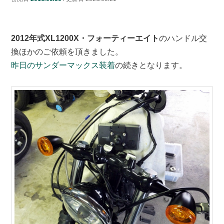
ン
ツ
2012年式XL1200X・フォーティーエイト
のハンドル交
ツ
へ
換ほかのご依頼を頂きました。
昨日のサンダーマックス装着
の続きとなります。
へ
移
移
動
動