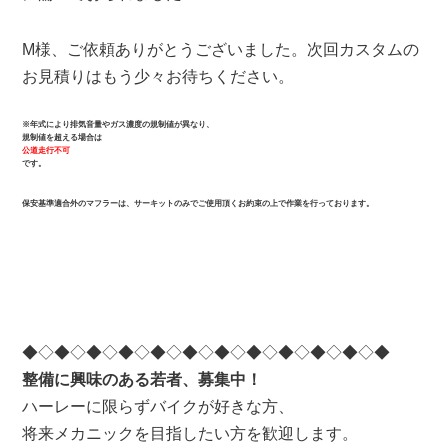
M様、ご依頼ありがとうございました。次回カスタムの
お見積りはもう少々お待ちください。
※年式により排気音量やガス濃度の規制値が異なり、
規制値を超える場合は
公道走行不可
です。
保安基準適合外のマフラーは、サーキットのみでご使用頂くお約束の上で作業を行っております。
◆◇◆◇◆◇◆◇◆◇◆◇◆◇◆◇◆◇◆◇◆◇◆
整備に興味のある若者、募集中！
ハーレーに限らずバイクが好きな方、
将来メカニックを目指したい方を歓迎します。