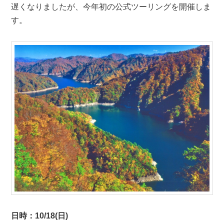
遅くなりましたが、今年初の公式ツーリングを開催しま
ン
ツ
す。
ツ
へ
へ
移
移
動
動
日時：10/18(日)