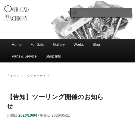
ショベル・アイアンスポーツ・エボビッグツイン＆スポーツスターなどを取
新潟のハー
り扱う中古ハーレー専門店。整備・修理・カスタムまで一貫対応します。
レー中古車
専門店 オー
バーロード
Home
For Sale
Gallery
Works
Blog
メ
サ
メ
マシナリー
イ
Parts & Service
Shop Info
ン
イ
ブ
メ
「
イベント
」タグアーカイブ
ニ
ン
コ
ュ
ー
コ
ン
【告知】ツーリング開催のお知ら
せ
ン
テ
公開日
2020/10/04
/ 更新日
2026/05/21
テ
ン