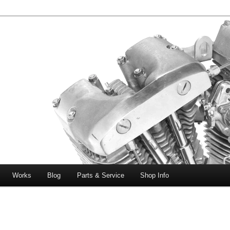
エボビッグツイン＆スポーツスターなどを取り扱う中古ハーレー専門
ー中古車専門店 オーバーロードマ
一貫対応します。
Works
Blog
Parts & Service
Shop Info