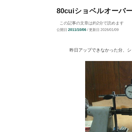
ニ
ュ
80cuiショベルオーバ
コ
ン
ー
この記事の文章は約
2
分で読めます
ン
テ
公開日
2011/10/06
/ 更新日
2026/01/09
テ
ン
昨日アップできなかった分、シ
ン
ツ
ツ
へ
へ
移
移
動
動