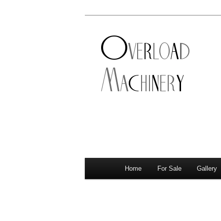
ショベル・アイアンスポーツ・
新潟のハーレ
店。整備・修理・カスタムまで
シナリー
Home
For Sale
Gallery
メ
サ
メ
イ
イ
ブ
ン
メ
ン
コ